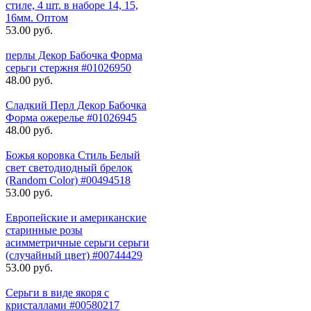
стиле, 4 шт. в наборе 14, 15,
16мм. Оптом
53.00 руб.
перлы Декор Бабочка Форма
серьги стержня #01026950
48.00 руб.
Сладкий Перл Декор Бабочка
Форма ожерелье #01026945
48.00 руб.
Божья коровка Стиль Белый
свет светодиодный брелок
(Random Color) #00494518
53.00 руб.
Европейские и американские
старинные розы
асимметричные серьги серьги
(случайный цвет) #00744429
53.00 руб.
Серьги в виде якоря с
кристаллами #00580217