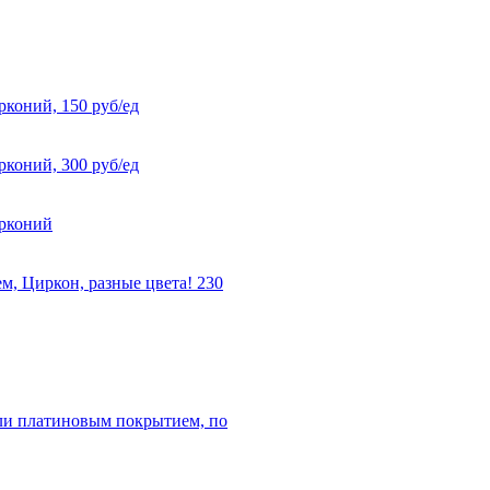
рконий, 150 руб/ед
рконий, 300 руб/ед
ирконий
, Циркон, разные цвета! 230
или платиновым покрытием, по