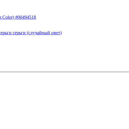
 Color) #00494518
ерьги серьги (случайный цвет)