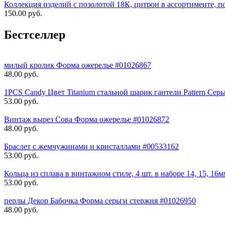
Коллекция изделий с позолотой 18К, цитрон в ассортименте, по
150.00 руб.
Бестселлер
милый кролик Форма ожерелье #01026867
48.00 руб.
1PCS Candy Цвет Titanium стальной шарик гантели Pattern Серь
53.00 руб.
Винтаж вырез Сова Форма ожерелье #01026872
48.00 руб.
Браслет с жемчужинами и кристаллами #00533162
53.00 руб.
Кольца из сплава в винтажном стиле, 4 шт. в наборе 14, 15, 16
53.00 руб.
перлы Декор Бабочка Форма серьги стержня #01026950
48.00 руб.