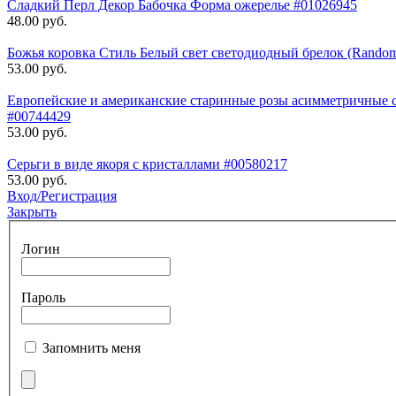
Сладкий Перл Декор Бабочка Форма ожерелье #01026945
48.00 руб.
Божья коровка Стиль Белый свет светодиодный брелок (Random
53.00 руб.
Европейские и американские старинные розы асимметричные с
#00744429
53.00 руб.
Серьги в виде якоря с кристаллами #00580217
53.00 руб.
Вход/Регистрация
Закрыть
Логин
Пароль
Запомнить меня