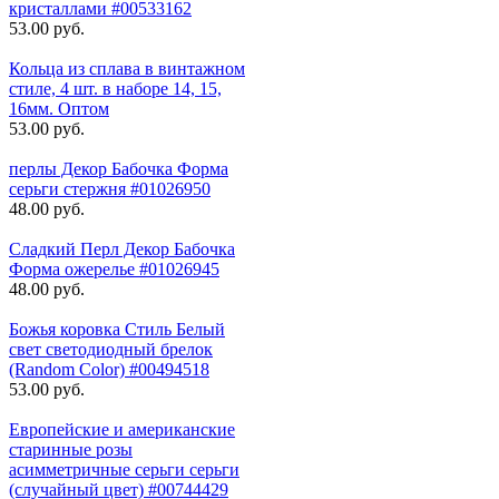
кристаллами #00533162
53.00 руб.
Кольца из сплава в винтажном
стиле, 4 шт. в наборе 14, 15,
16мм. Оптом
53.00 руб.
перлы Декор Бабочка Форма
серьги стержня #01026950
48.00 руб.
Сладкий Перл Декор Бабочка
Форма ожерелье #01026945
48.00 руб.
Божья коровка Стиль Белый
свет светодиодный брелок
(Random Color) #00494518
53.00 руб.
Европейские и американские
старинные розы
асимметричные серьги серьги
(случайный цвет) #00744429