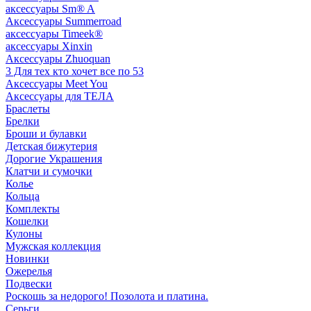
аксессуары Sm® A
Аксессуары Summerroad
аксессуары Timeek®
аксессуары Xinxin
Аксессуары Zhuoquan
3 Для тех кто хочет все по 53
Аксессуары Meet You
Аксессуары для ТЕЛА
Браслеты
Брелки
Броши и булавки
Детская бижутерия
Дорогие Украшения
Клатчи и сумочки
Колье
Кольца
Комплекты
Кошелки
Кулоны
Мужская коллекция
Новинки
Ожерелья
Подвески
Роскошь за недорого! Позолота и платина.
Серьги