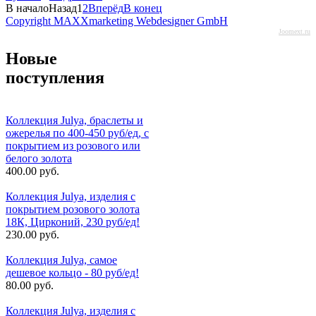
В начало
Назад
1
2
Вперёд
В конец
Copyright MAXXmarketing Webdesigner GmbH
Joomext.ru
Новые
поступления
Коллекция Julya, браслеты и
ожерелья по 400-450 руб/ед, с
покрытием из розового или
белого золота
400.00 руб.
Коллекция Julya, изделия с
покрытием розового золота
18К, Цирконий, 230 руб/ед!
230.00 руб.
Коллекция Julya, самое
дешевое кольцо - 80 руб/ед!
80.00 руб.
Коллекция Julya, изделия с