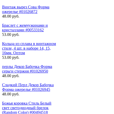
Винтаж вырез Сова Форма
ожерелье #01026872
48.00 руб.
Браслет с жемчужинами и
кристаллами #00533162
53.00 руб.
Кольца из сплава в винтажном
стиле, 4 шт. в наборе 14, 15,
16мм. Оптом
53.00 руб.
перлы Декор Бабочка Форма
серьги стержня #01026950
48.00 руб.
Сладкий Перл Декор Бабочка
Форма ожерелье #01026945
48.00 руб.
Божья коровка Стиль Белый
свет светодиодный брелок
(Random Color) #00494518