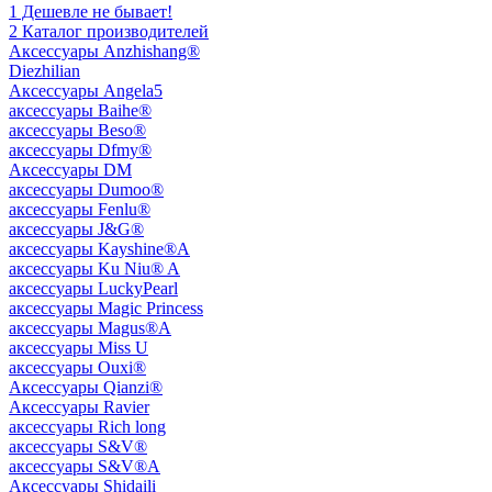
1 Дешевле не бывает!
2 Каталог производителей
Aксессуары Anzhishang®
Diezhilian
Аксессуары Angela5
аксессуары Baihe®
аксессуары Beso®
аксессуары Dfmy®
Аксессуары DM
аксессуары Dumoo®
аксессуары Fenlu®
аксессуары J&G®
аксессуары Kayshine®A
аксессуары Ku Niu® A
аксессуары LuckyPearl
аксессуары Magic Princess
аксессуары Magus®A
аксессуары Miss U
аксессуары Ouxi®
Аксессуары Qianzi®
Аксессуары Ravier
аксессуары Rich long
аксессуары S&V®
аксессуары S&V®A
Аксессуары Shidaili