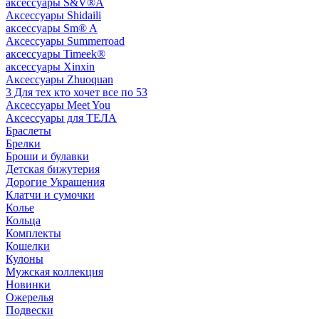
аксессуары S&V®A
Аксессуары Shidaili
аксессуары Sm® A
Аксессуары Summerroad
аксессуары Timeek®
аксессуары Xinxin
Аксессуары Zhuoquan
3 Для тех кто хочет все по 53
Аксессуары Meet You
Аксессуары для ТЕЛА
Браслеты
Брелки
Броши и булавки
Детская бижутерия
Дорогие Украшения
Клатчи и сумочки
Колье
Кольца
Комплекты
Кошелки
Кулоны
Мужская коллекция
Новинки
Ожерелья
Подвески