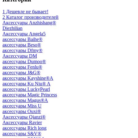
1 Дешевле не бывает!
2 Каталог производителей
Aксессуары Anzhishang®
Diezhilian
Аксессуары Angela5
аксессуары Baihe®
аксессуары Beso®
аксессуары Dfmy®
Аксессуары DM
аксессуары Dumoo®
аксессуары Fenlu®
аксессуары J&G®
аксессуары Kayshine®A
аксессуары Ku Niu® A
аксессуары LuckyPearl
аксессуары Magic Princess
аксессуары Magus®A
аксессуары Miss U
аксессуары Ouxi®
Аксессуары Qianzi®
Аксессуары Ravier
аксессуары Rich long
аксессуары S&V®