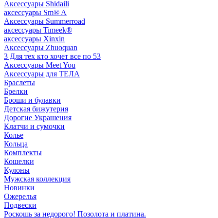
Аксессуары Shidaili
аксессуары Sm® A
Аксессуары Summerroad
аксессуары Timeek®
аксессуары Xinxin
Аксессуары Zhuoquan
3 Для тех кто хочет все по 53
Аксессуары Meet You
Аксессуары для ТЕЛА
Браслеты
Брелки
Броши и булавки
Детская бижутерия
Дорогие Украшения
Клатчи и сумочки
Колье
Кольца
Комплекты
Кошелки
Кулоны
Мужская коллекция
Новинки
Ожерелья
Подвески
Роскошь за недорого! Позолота и платина.