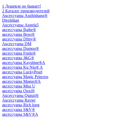
1 Дешевле не бывает!
2 Каталог производителей
Aксессуары Anzhishang®
Diezhilian
Аксессуары Angela5
аксессуары Baihe®
аксессуары Beso®
аксессуары Dfmy®
Аксессуары DM
аксессуары Dumoo®
аксессуары Fenlu®
аксессуары J&G®
аксессуары Kayshine®A
аксессуары Ku Niu® A
аксессуары LuckyPearl
аксессуары Magic Princess
аксессуары Magus®A
аксессуары Miss U
аксессуары Ouxi®
Аксессуары Qianzi®
Аксессуары Ravier
аксессуары Rich long
аксессуары S&V®
аксессуары S&V®A