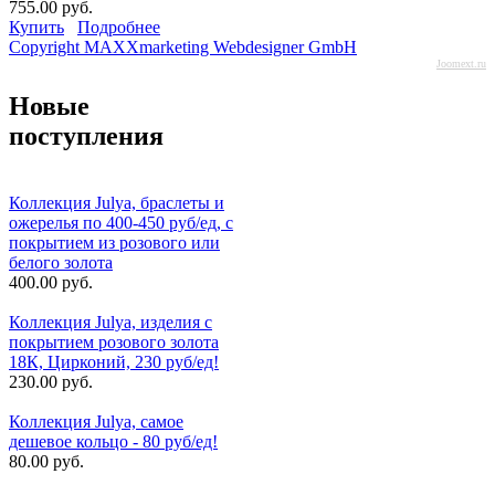
755.00 руб.
Купить
Подробнее
Copyright MAXXmarketing Webdesigner GmbH
Joomext.ru
Новые
поступления
Коллекция Julya, браслеты и
ожерелья по 400-450 руб/ед, с
покрытием из розового или
белого золота
400.00 руб.
Коллекция Julya, изделия с
покрытием розового золота
18К, Цирконий, 230 руб/ед!
230.00 руб.
Коллекция Julya, самое
дешевое кольцо - 80 руб/ед!
80.00 руб.