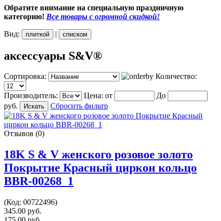
Обратите внимание на специальную праздничную
категорию!
Все товары с огромной скидкой!
Вид:
|
плиткой
списком
аксессуары S&V®
Сортировка:
Количество:
Производитель:
Цена:
от
До
руб.
Сбросить фильтр
Отзывов (0)
18K S & V женского розовое золото
Покрытие Красный циркон кольцо
BBR-00268_1
(Код:
00722496
)
345.00 руб.
175.00 руб.